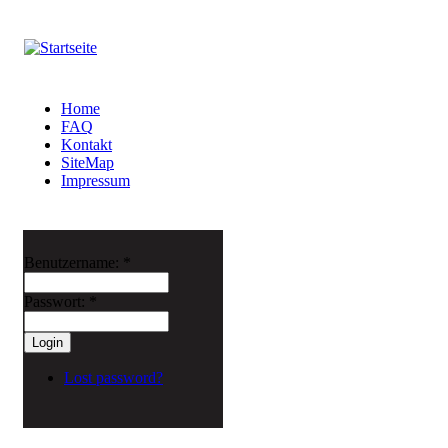
Home
FAQ
Kontakt
SiteMap
Impressum
Benutzername:
*
Passwort:
*
Lost password?