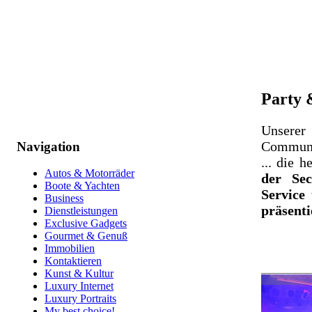
Party 
Unsere
Communit
Navigation
... die 
Autos & Motorräder
der Se
Boote & Yachten
Service 
Business
präsenti
Dienstleistungen
Exclusive Gadgets
Gourmet & Genuß
Immobilien
Kontaktieren
Kunst & Kultur
Luxury Internet
Luxury Portraits
My best choice!