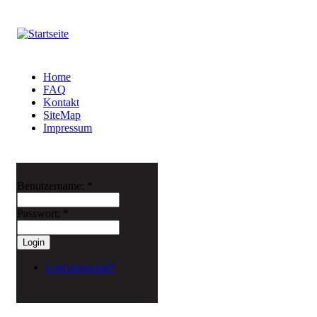
Home
FAQ
Kontakt
SiteMap
Impressum
Benutzername:
*
Passwort:
*
Lost password?