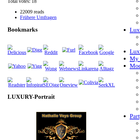
Total votes: 18
22009 reads
Frühere Umfragen
Lux
Bookmarks
Lux
My 
Mod
LUXURY-Portrait
Par