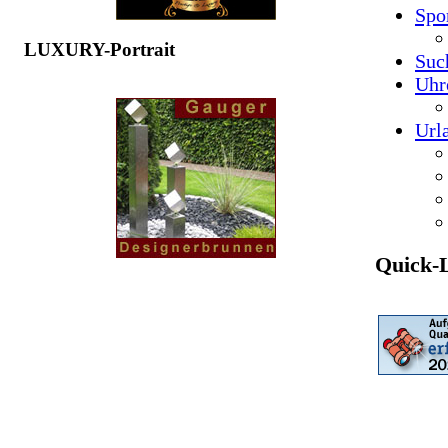
Spo
LUXURY-Portrait
Suc
Uhr
Url
Quick-