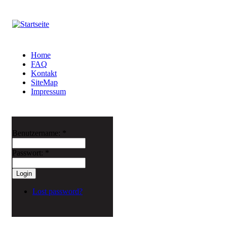
Home
FAQ
Kontakt
SiteMap
Impressum
Benutzername:
*
Passwort:
*
Lost password?