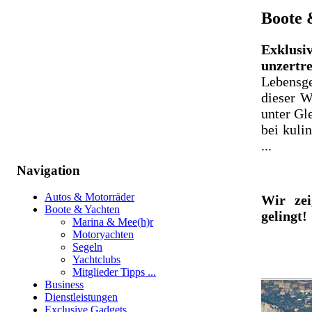
Boote 
Exklusi
unzertr
Lebensge
dieser W
unter Gl
bei kuli
...
Navigation
Autos & Motorräder
Wir zei
Boote & Yachten
gelingt!
Marina & Mee(h)r
Motoryachten
Segeln
Yachtclubs
Mitglieder Tipps ...
Business
Dienstleistungen
Exclusive Gadgets